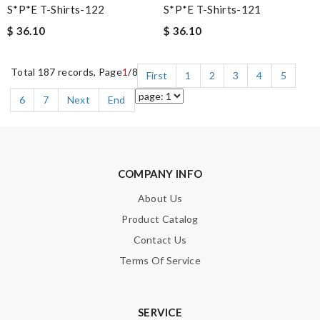
S*p*e T-Shirts-122
S*p*e T-Shirts-121
$ 36.10
$ 36.10
Total 187 records, Page
1
/8
First
1
2
3
4
5
6
7
Next
End
COMPANY INFO
About Us
Product Catalog
Contact Us
Terms Of Service
SERVICE