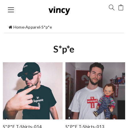
Home
›
Apparel
›
S*p*e
S*p*e
S*p*e T-Shirts-014
S*p*e T-Shirts-013