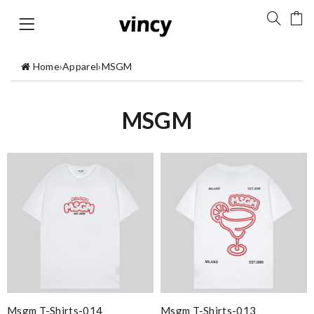
Home
›
Apparel
›
MSGM
MSGM
Msgm T-Shirts-014
Msgm T-Shirts-013