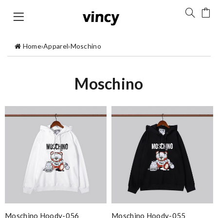
Home
›
Apparel
›
Moschino
Moschino
Moschino Hoody-056
Moschino Hoody-055