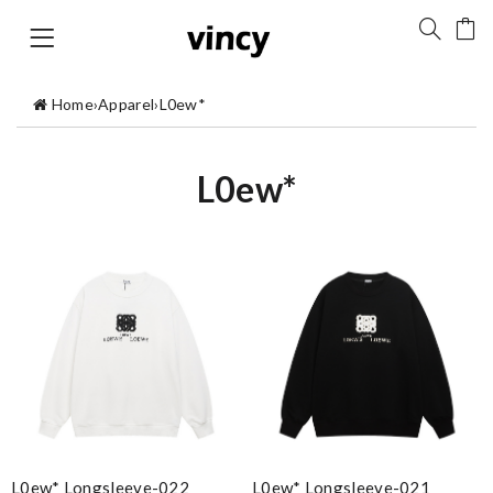
Home
›
Apparel
›
L0ew*
L0ew*
L0ew* Longsleeve-022
L0ew* Longsleeve-021