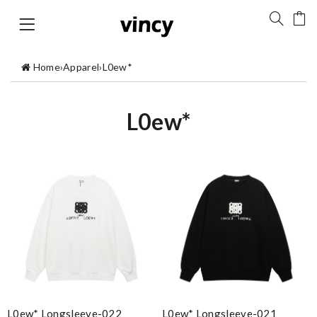
Home
›
Apparel
›
L0ew*
L0ew*
L0ew* Longsleeve-022
L0ew* Longsleeve-021